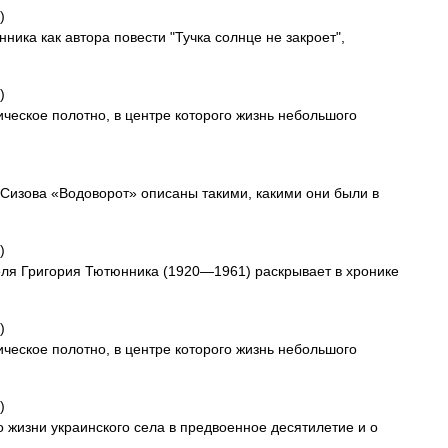
)
ника как автора повести "Тучка солнце не закроет",
)
ческое полотно, в центре которого жизнь небольшого
Сизова «Водоворот» описаны такими, какими они были в
)
еля Григория Тютюнника (1920—1961) раскрывает в хронике
)
ческое полотно, в центре которого жизнь небольшого
)
о жизни украинского села в предвоенное десятилетие и о