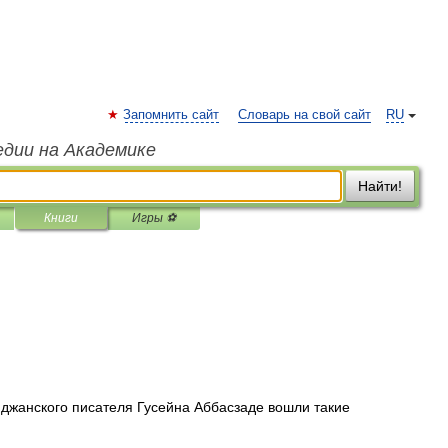
Запомнить сайт
Словарь на свой сайт
RU
едии на Академике
Найти!
Книги
Игры ⚽
йджанского писателя Гусейна Аббасзаде вошли такие