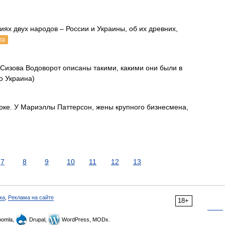
х двух народов – России и Украины, об их древних,
га
Сизова Водоворот описаны такими, какими они были в
о Украина)
рке. У Мариэллы Паттерсон, жены крупного бизнесмена,
7
8
9
10
11
12
13
ка
,
Реклама на сайте
18+
omla,
Drupal,
WordPress, MODx.