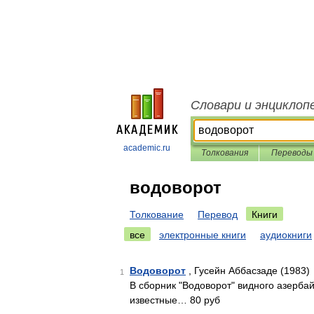
Словари и энциклоп
academic.ru
Толкования
Переводы
водоворот
Толкование
Перевод
Книги
все
электронные книги
аудиокниги
Водоворот
, Гусейн Аббасзаде (1983)
1
В сборник "Водоворот" видного азерба
известные… 80 руб