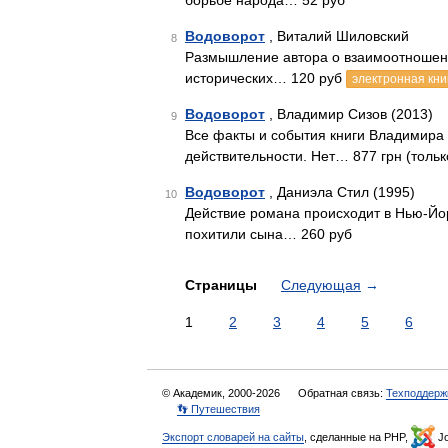
борьбе народа… 52 руб
Водоворот
, Виталий Шиловский
8
Размышление автора о взаимоотношения
исторических… 120 руб
электронная кни
Водоворот
, Владимир Сизов (2013)
9
Все факты и события книги Владимира 
действительности. Нет… 877 грн (тольк
Водоворот
, Даниэла Стил (1995)
10
Действие романа происходит в Нью-Йо
похитили сына… 260 руб
Страницы
Следующая
→
1
2
3
4
5
6
© Академик, 2000-2026
Обратная связь:
Техподдерж
👣 Путешествия
Экспорт словарей на сайты
, сделанные на PHP,
Jo