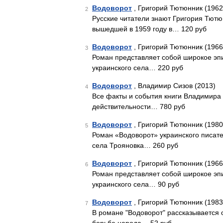
Водоворот
, Григорий Тютюнник (1962
2
Русские читатели знают Григория Тютюн
вышедшей в 1959 году в… 120 руб
Водоворот
, Григорий Тютюнник (1966
3
Роман представляет собой широкое эпи
украинского села… 220 руб
Водоворот
, Владимир Сизов (2013)
4
Все факты и события книги Владимира 
действительности… 780 руб
Водоворот
, Григорий Тютюнник (1980
5
Роман «Водоворот» украинского писат
села Трояновка… 260 руб
Водоворот
, Григорий Тютюнник (1966
6
Роман представляет собой широкое эпи
украинского села… 90 руб
Водоворот
, Григорий Тютюнник (1983
7
В романе "Водоворот" рассказывается 